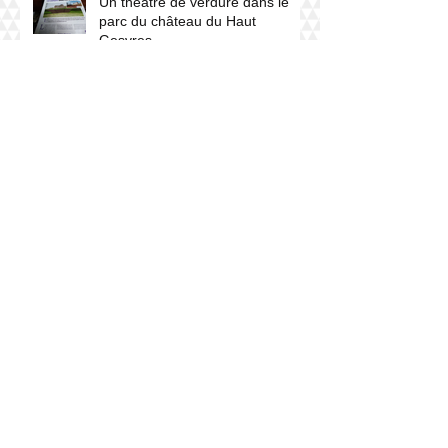
Un théâtre de verdure dans le
parc du château du Haut
Gesvres
visite de la Fondation du
Patrimoine et de la Fondation
Total Énergie le 8 mars 2023
Archives
septembre 2024
(1)
1 post
juillet 2024
(1)
1 post
mars 2024
(1)
1 post
décembre 2023
(1)
1 post