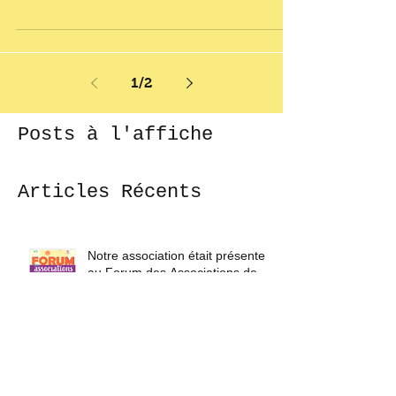
Forum des associations
Nous étions présents samedi 9 septembre
au forum des associations. Les échanges
ont été enrichissants et nous devrions
compter dans nos...
1
/
2
Posts à l'affiche
Articles Récents
Notre association était présente
au Forum des Associations de
Treillières le samedi 7 septembre