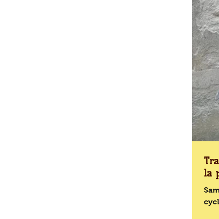
Tra
la 
Same
cycl