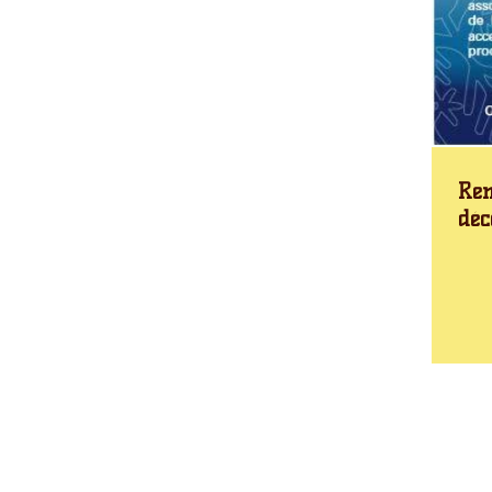
Ren
déc