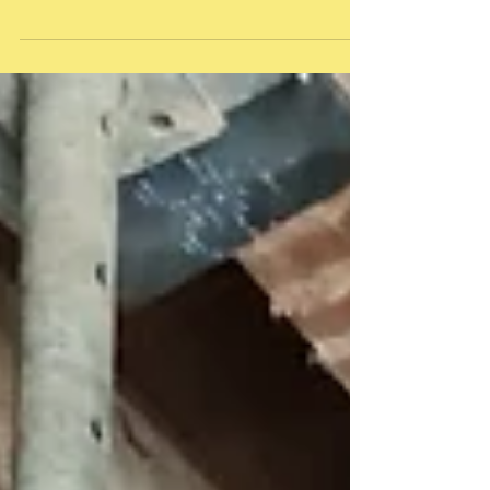
10 ème épisode (semaine04) : -
bétonnage de la 2ème poutre, -
destruction du mur de soutien côté
escalier. De ce fait, on commence à...