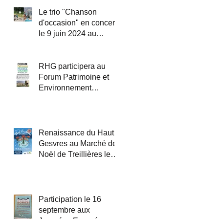
Le trio "Chanson
d'occasion" en concert
le 9 juin 2024 au
théâtre de verdure dans
le parc du château du
Haut Gesvres.
RHG participera au
Forum Patrimoine et
Environnement
organisé par PEPITES
44 le 13 avril 2024 à
Puceul
Renaissance du Haut
Gesvres au Marché de
Noël de Treillières le
16 décembre 2023
Participation le 16
septembre aux