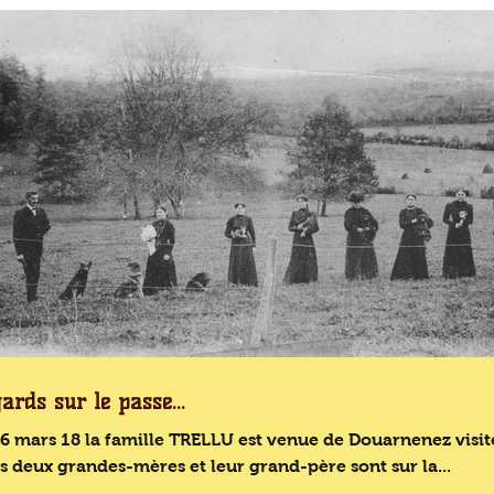
ards sur le passé...
6 mars 18 la famille TRELLU est venue de Douarnenez visit
s deux grandes-mères et leur grand-père sont sur la...