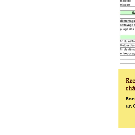
Rec
châ
Bonj
un 