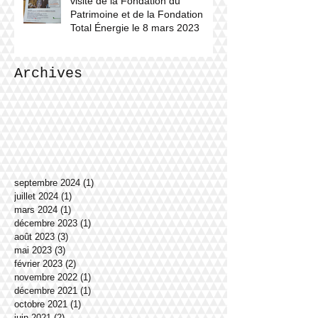
visite de la Fondation du
Patrimoine et de la Fondation
Total Énergie le 8 mars 2023
Archives
septembre 2024
(1)
1 post
juillet 2024
(1)
1 post
mars 2024
(1)
1 post
décembre 2023
(1)
1 post
août 2023
(3)
3 posts
mai 2023
(3)
3 posts
février 2023
(2)
2 posts
novembre 2022
(1)
1 post
décembre 2021
(1)
1 post
octobre 2021
(1)
1 post
juin 2021
(2)
2 posts