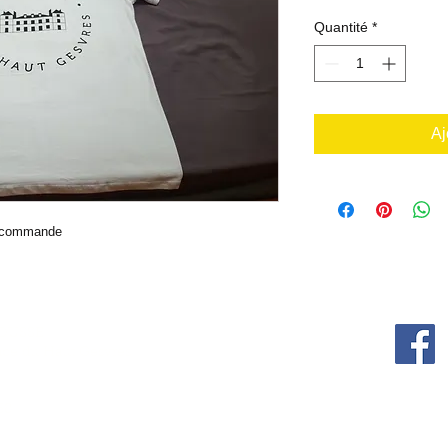
Quantité
*
Aj
ur commande
 JOUSSE
Ensemble, rénovons !
nce du Haut Gesvres
Rejoignez nous !
68