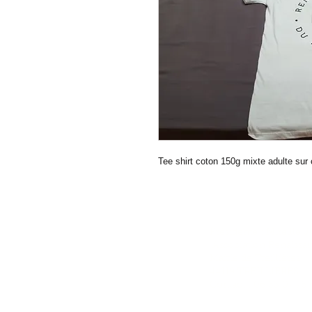
Tee shirt coton 150g mixte adulte s
Présidente : Mireille
Association Renaissa
Mairie de Treillières
44119 TREILLIERES
Contact : 06 33 07 76 