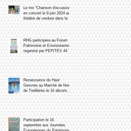
Le trio "Chanson d'occasion"
en concert le 9 juin 2024 au
théâtre de verdure dans le
parc du château du Haut
Gesvres.
RHG participera au Forum
Patrimoine et Environnement
organisé par PEPITES 44 le
13 avril 2024 à Puceul
Renaissance du Haut
Gesvres au Marché de Noël
de Treillières le 16 décembre
2023
Participation le 16
septembre aux Journées
Européennes du Patrimoine