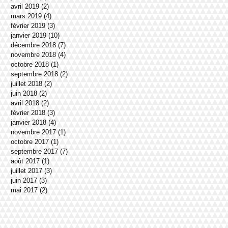
avril 2019
(2)
2 posts
mars 2019
(4)
4 posts
février 2019
(3)
3 posts
janvier 2019
(10)
10 posts
décembre 2018
(7)
7 posts
novembre 2018
(4)
4 posts
octobre 2018
(1)
1 post
septembre 2018
(2)
2 posts
juillet 2018
(2)
2 posts
juin 2018
(2)
2 posts
avril 2018
(2)
2 posts
février 2018
(3)
3 posts
janvier 2018
(4)
4 posts
novembre 2017
(1)
1 post
octobre 2017
(1)
1 post
septembre 2017
(7)
7 posts
août 2017
(1)
1 post
juillet 2017
(3)
3 posts
juin 2017
(3)
3 posts
mai 2017
(2)
2 posts