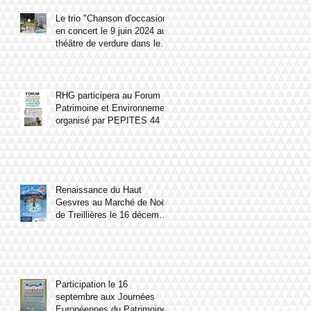
Le trio "Chanson d'occasion"
en concert le 9 juin 2024 au
théâtre de verdure dans le
parc du château du Haut
Gesvres.
RHG participera au Forum
Patrimoine et Environnement
organisé par PEPITES 44 le
13 avril 2024 à Puceul
Renaissance du Haut
Gesvres au Marché de Noël
de Treillières le 16 décembre
2023
Participation le 16
septembre aux Journées
Européennes du Patrimoine