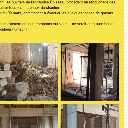
, les ouvriers de l'entreprise Boisseau procèdent au rebouchage des 
tirer tous les matériaux du chantier.
rtir du 09 mars, commencer à évacuer les quelques tonnes de gravats 
in d'oeuvre et nous comptons sur vous... ne serait-ce qu'une heure 
 bonheur humeur !