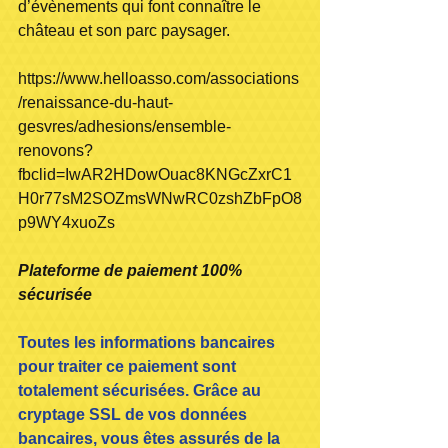
d’évènements qui font connaître le 
château et son parc paysager.
https://www.helloasso.com/associations
/renaissance-du-haut-
gesvres/adhesions/ensemble-
renovons?
fbclid=IwAR2HDowOuac8KNGcZxrC1
H0r77sM2SOZmsWNwRC0zshZbFpO8
p9WY4xuoZs
Plateforme de paiement 100% 
sécurisée
Toutes les informations bancaires 
pour traiter ce paiement sont 
totalement sécurisées. Grâce au 
cryptage SSL de vos données 
bancaires, vous êtes assurés de la 