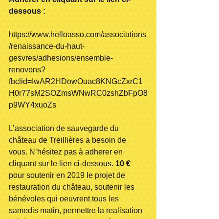
dessous :
https://www.helloasso.com/associations
/renaissance-du-haut-
gesvres/adhesions/ensemble-
renovons?
fbclid=IwAR2HDowOuac8KNGcZxrC1
H0r77sM2SOZmsWNwRC0zshZbFpO8
p9WY4xuoZs
L’association de sauvegarde du 
château de Treillières a besoin de 
vous. N’hésitez pas à adherer en 
cliquant sur le lien ci-dessous. 
10 €
pour soutenir en 2019 le projet de 
restauration du château, soutenir les 
bénévoles qui oeuvrent tous les 
samedis matin, permettre la realisation 