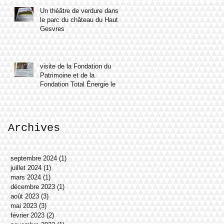
Un théâtre de verdure dans
le parc du château du Haut
Gesvres
visite de la Fondation du
Patrimoine et de la
Fondation Total Énergie le 8
mars 2023
Archives
septembre 2024
(1)
1 post
juillet 2024
(1)
1 post
mars 2024
(1)
1 post
décembre 2023
(1)
1 post
août 2023
(3)
3 posts
mai 2023
(3)
3 posts
février 2023
(2)
2 posts