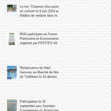
Le trio "Chanson d'occasion"
en concert le 9 juin 2024 au
théâtre de verdure dans le
parc du château du Haut
Gesvres.
RHG participera au Forum
Patrimoine et Environnement
organisé par PEPITES 44 le
13 avril 2024 à Puceul
Renaissance du Haut
Gesvres au Marché de Noël
de Treillières le 16 décembre
2023
Participation le 16
septembre aux Journées
Européennes du Patrimoine