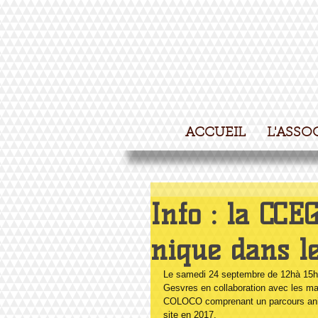
ACCUEIL
L'ASSO
Info : la CCE
nique dans l
Le samedi 24 septembre de 12hà 15h,
Gesvres en collaboration avec les mai
COLOCO comprenant un parcours animé 
site en 2017.