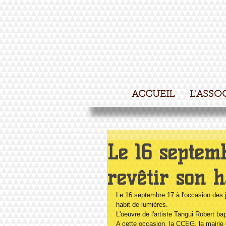
ACCUEIL
L'ASSO
Le 16 septem
revêtir son h
Le 16 septembre 17 à l'occasion des 
habit de lumières.
L'oeuvre de l'artiste Tangui Robert b
A cette occasion, la CCEG, la mairie 