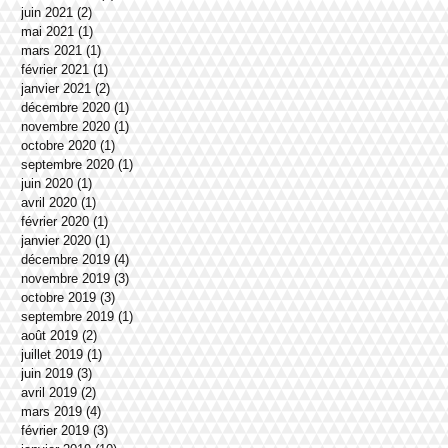
juin 2021
(2)
2 posts
mai 2021
(1)
1 post
mars 2021
(1)
1 post
février 2021
(1)
1 post
janvier 2021
(2)
2 posts
décembre 2020
(1)
1 post
novembre 2020
(1)
1 post
octobre 2020
(1)
1 post
septembre 2020
(1)
1 post
juin 2020
(1)
1 post
avril 2020
(1)
1 post
février 2020
(1)
1 post
janvier 2020
(1)
1 post
décembre 2019
(4)
4 posts
novembre 2019
(3)
3 posts
octobre 2019
(3)
3 posts
septembre 2019
(1)
1 post
août 2019
(2)
2 posts
juillet 2019
(1)
1 post
juin 2019
(3)
3 posts
avril 2019
(2)
2 posts
mars 2019
(4)
4 posts
février 2019
(3)
3 posts