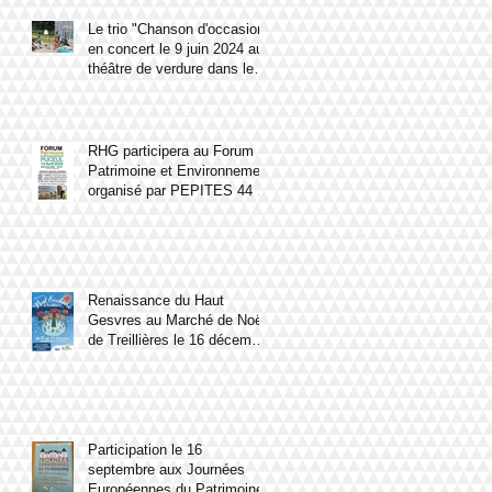
Le trio "Chanson d'occasion"
en concert le 9 juin 2024 au
théâtre de verdure dans le
parc du château du Haut
Gesvres.
RHG participera au Forum
Patrimoine et Environnement
organisé par PEPITES 44 le
13 avril 2024 à Puceul
Renaissance du Haut
Gesvres au Marché de Noël
de Treillières le 16 décembre
2023
Participation le 16
septembre aux Journées
Européennes du Patrimoine